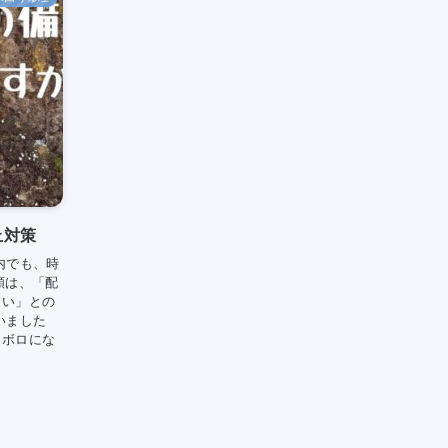
止対策
内でも、時
頼は、「配
しい」との
いました
ロボロにな