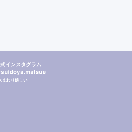
公式インスタグラム
suidoya.matsue
水まわり嬉しい