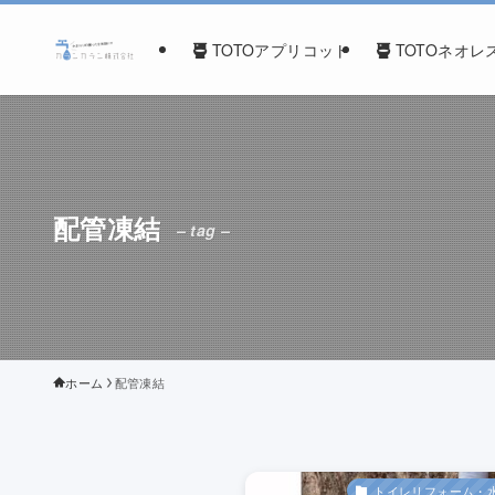
TOTOアプリコット
TOTOネオレ
配管凍結
– tag –
ホーム
配管凍結
トイレリフォーム・