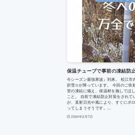
保温チューブで事前の凍結防
今シーズン最強寒波』到来。 松江市
折雪⛄が降っています。 今回のご依
管の凍結に備え、保温材を施してほ
こと。 自前で凍結防止対策をされて
が、直射日光や風により、すぐにボ
ってしまうそうです。...
2024年2月7日