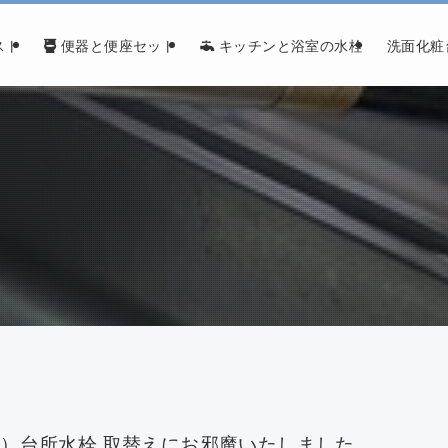
スト
便器と便座セット
キッチンと浴室の水栓
洗面化粧
譲渡）台所水栓 取替えにお邪魔いたしました。