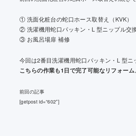
① 洗面化粧台の蛇口ホース取替え（KVK）
② 洗濯機用蛇口パッキン・L 型ニップル交換
③ お風呂場扉 補修
今回は2番目
洗濯機用蛇口パッキン・L 型ニ
こちらの作業も1日で完了可能なリフォーム
前回の記事
[getpost id=”602″]