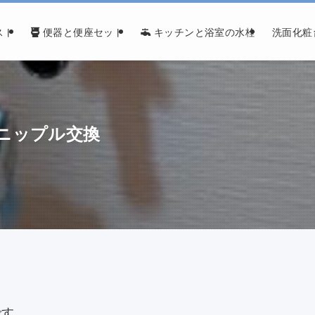
スト
便器と便座セット
キッチンと浴室の水栓
洗面化粧
型ニップル交換
です。